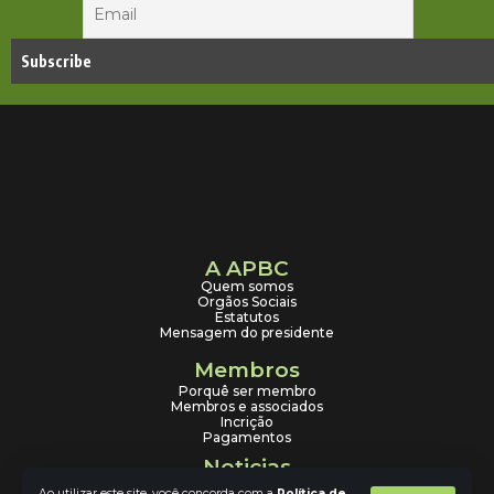
A APBC
Quem somos
Orgãos Sociais
Estatutos
Mensagem do presidente
Membros
Porquê ser membro
Membros e associados
Incrição
Pagamentos
Noticias
Em destaque
Ao utilizar este site, você concorda com a
Política de